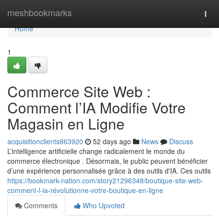
Home
meshbookmarks
Togg
navi
Home
1
Commerce Site Web :
Comment l’IA Modifie Votre
Magasin en Ligne
acquisitionclients863920
52 days ago
News
Discuss
L’intelligence artificielle change radicalement le monde du
commerce électronique . Désormais, le public peuvent bénéficier
d’une expérience personnalisée grâce à des outils d'IA. Ces outils
https://bookmark-nation.com/story21296348/boutique-site-web-
comment-l-ia-révolutionne-votre-boutique-en-ligne
Comments
Who Upvoted