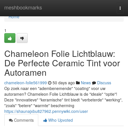
Home
meshbookmarks
Togg
navi
Home
1
Chameleon Folie Lichtblauw:
De Perfecte Ceramic Tint voor
Autoramen
chameleon-folie561999
50 days ago
News
Discuss
Op zoek naar een "adembenemende" "coating" voor uw
autoramen? Chameleon Folie Lichtblauw is de "ideale" "optie"!
Deze "innovatieve" "keramische" tint biedt "verbeterde" "werking",
"zoals" "betere" "warmte" bescherming
https://shaunajxbu827962.pennywiki.com/user
Comments
Who Upvoted