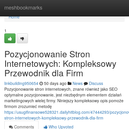
Home
meshbookmarks
Home
1
Pozycjonowanie Stron
Internetowych: Kompleksowy
Przewodnik dla Firm
linkbuilding950654
50 days ago
News
Discuss
Pozycjonowanie stron internetowych, znane również jako SEO
optymalne pozycjonowanie, jest niezbędnym elementem działań
marketingowych wielej firmy. Niniejszy kompleksowy opis pomoże
firmom zrozumieć metodę
https://usugifinansowe528321.dailyhitblog.com/47444293/pozycjono
stron-internetowych-kompleksowy-przewodnik-dla-firm
Comments
Who Upvoted