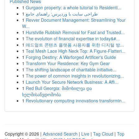
Published News
1
Gurgaon property: a whole tutorial to Residenti...
1
طراحی سایت با وردپرس: راهنمای جامع
1
Revver Document Management: Streamlining Your
W...
1
Hurstville Rubbish Removal for Fast and Trusted...
1
The evolution of financial expertise in today&#...
1
애드얼트 콘텐츠 플랫폼 사용자를 위한 디지털 방...
1
Teal Mesh Lace High Neck Top: A Figure-Flatteri...
1
Forging Destiny: A Warforged Artificer's Guide
1
Transform Your Residence: Key Gym Gear
1
The shifting landscape of charitable initiative...
1
The power of common insights in revolutionizing...
1
Launch Your Secure Network Business: A Affi...
1
Red Bull Georgia: მიმოხილვა და
ხელმისაწვდომობა
1
Revolutionary computing innovations transformin...
Copyright © 2026 |
Advanced Search
|
Live
|
Tag Cloud
|
Top