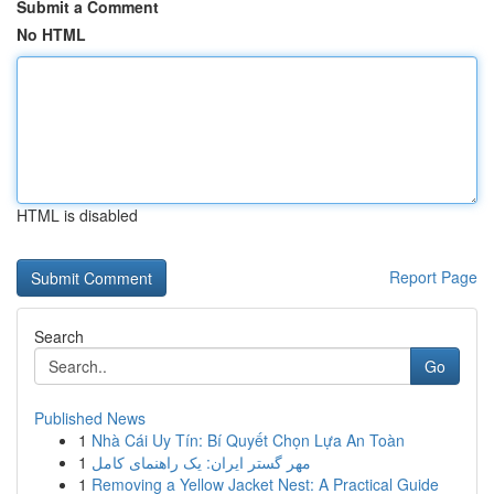
Submit a Comment
No HTML
HTML is disabled
Report Page
Search
Go
Published News
1
Nhà Cái Uy Tín: Bí Quyết Chọn Lựa An Toàn
1
مهر گستر ایران: یک راهنمای کامل
1
Removing a Yellow Jacket Nest: A Practical Guide