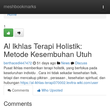
Home
meshbookmarks
Togg
navi
Home
1
Al Ikhlas Terapi Holistik:
Metode Kesembuhan Utuh
berthacedl447472
51 days ago
News
Discuss
Pusat Ikhlas memberikan terapi holistik, yang berfokus pada
keseluruhan individu . Cara ini tidak sekadar kesehatan fisik,
tetapi dan mencakup pikiran , perasaan , kesehatan spiritual, dan
hubungan
https://al-ikhlas-terapi370002.levitra-wiki.com/user
Comments
Who Upvoted
Comments