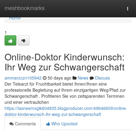
Home
meshbookmarks
Togg
navi
Home
1
Online-Doktor Kinderwunsch:
Ihr Weg zur Schwangerschaft
ammarzczn105942
50 days ago
News
Discuss
Der Telearzt für Fruchtbarkeit bietet Ihnen/Ihnen eine
professionelle Begleitung auf Ihrem einzigartigen Weg/Pfad zur
Schwangerschaft . Profitieren Sie von zeitsparenden Terminen
und einer vertraulichen
https://tasneemxgik604835.blogproducer.com/49646609/online-
doktor-kinderwunsch-ihr-weg-zur-schwangerschaft
Comments
Who Upvoted