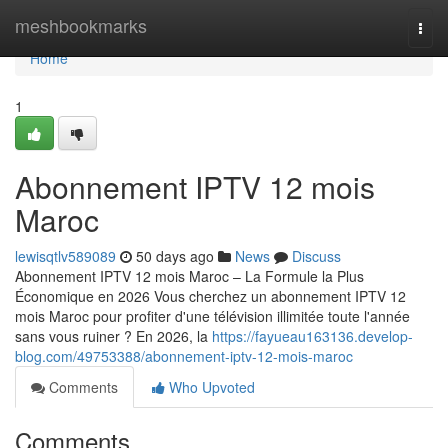
Home
meshbookmarks
Togg
navi
Home
1
Abonnement IPTV 12 mois
Maroc
lewisqtlv589089
50 days ago
News
Discuss
Abonnement IPTV 12 mois Maroc – La Formule la Plus
Économique en 2026 Vous cherchez un abonnement IPTV 12
mois Maroc pour profiter d'une télévision illimitée toute l'année
sans vous ruiner ? En 2026, la
https://fayueau163136.develop-
blog.com/49753388/abonnement-iptv-12-mois-maroc
Comments
Who Upvoted
Comments