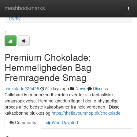
Home
meshbookmarks
Togg
navi
Home
1
Premium Chokolade:
Hemmeligheden Bag
Fremragende Smag
chokolade229428
51 days ago
News
Discuss
Callebaut is er anerkendt verden over for sin fantastiske
smagsoplevelse. Hemmeligheden ligger i den omhyggelige
proces af de bedste kakaobønner fra hele verdenen . Disse
kakaobønne plukkes og
https://theflavourshop.dk/chokolade
Comments
Who Upvoted