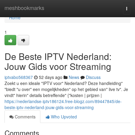
Home
meshbookmarks
Togg
navi
Home
1
De Beste IPTV Nederland:
Jouw Gids voor Streaming
iptvabo568367
52 days ago
News
Discuss
Zoekt u een ideale "IPTV voor" Nederland? Deze handleiding"
"biedt "u over" een mogelijkheden" op het gebied van" live tv". Je
vindt" hierin" details betreffende" {"kosten | prijzen |
https://nederlandse-iptv186124.free-blogz.com/89447845/de-
beste-iptv-nederland-jouw-gids-voor-streaming
Comments
Who Upvoted
Comments