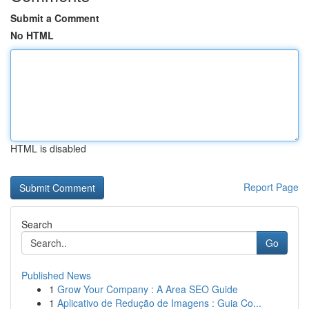
Submit a Comment
No HTML
HTML is disabled
Report Page
Search
Go
Published News
1
Grow Your Company : A Area SEO Guide
1
Aplicativo de Redução de Imagens : Guia Co...