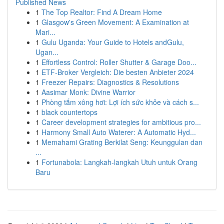
Published News
1
The Top Realtor: Find A Dream Home
1
Glasgow's Green Movement: A Examination at
Mari...
1
Gulu Uganda: Your Guide to Hotels andGulu,
Ugan...
1
Effortless Control: Roller Shutter & Garage Doo...
1
ETF-Broker Vergleich: Die besten Anbieter 2024
1
Freezer Repairs: Diagnostics & Resolutions
1
Aasimar Monk: Divine Warrior
1
Phòng tắm xông hơi: Lợi ích sức khỏe và cách s...
1
black countertops
1
Career development strategies for ambitious pro...
1
Harmony Small Auto Waterer: A Automatic Hyd...
1
Memahami Grating Berkilat Seng: Keunggulan dan
...
1
Fortunabola: Langkah-langkah Utuh untuk Orang
Baru