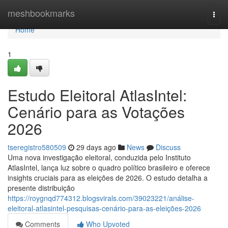
Home
meshbookmarks
Togg
navi
Home
1
Estudo Eleitoral AtlasIntel:
Cenário para as Votações
2026
tseregistro580509
29 days ago
News
Discuss
Uma nova investigação eleitoral, conduzida pelo Instituto
AtlasIntel, lança luz sobre o quadro político brasileiro e oferece
insights cruciais para as eleições de 2026. O estudo detalha a
presente distribuição
https://roygnqd774312.blogsvirals.com/39023221/análise-
eleitoral-atlasintel-pesquisas-cenário-para-as-eleições-2026
Comments
Who Upvoted