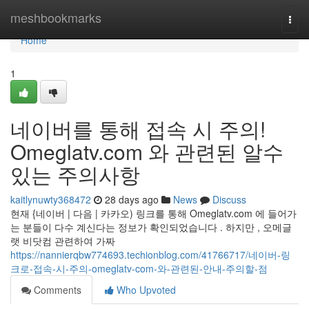
Home
meshbookmarks
Togg
navi
Home
1
네이버를 통해 접속 시 주의!
Omeglatv.com 와 관련된 알수
있는 주의사항
kaitlynuwty368472
28 days ago
News
Discuss
현재 {네이버 | 다음 | 카카오) 링크를 통해 Omeglatv.com 에 들어가
는 분들이 다수 계신다는 정보가 확인되었습니다 . 하지만 , 오메글
랫 비닷컴 관련하여 가짜
https://nannierqbw774693.techionblog.com/41766717/네이버-링
크로-접속-시-주의-omeglatv-com-와-관련된-안내-주의할-점
Comments
Who Upvoted