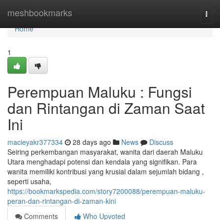
Home
meshbookmarks
Togg
navi
Home
1
Perempuan Maluku : Fungsi
dan Rintangan di Zaman Saat
Ini
macieyakr377334
28 days ago
News
Discuss
Seiring perkembangan masyarakat, wanita dari daerah Maluku
Utara menghadapi potensi dan kendala yang signifikan. Para
wanita memiliki kontribusi yang krusial dalam sejumlah bidang ,
seperti usaha,
https://bookmarkspedia.com/story7200088/perempuan-maluku-
peran-dan-rintangan-di-zaman-kini
Comments
Who Upvoted