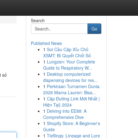
Search
Go
Published News
1
Soi Cầu Cặp Xỉu Chủ
XSMT: Bí Quyết Chốt Số
1
Lungzen: Your Complete
Guide to Respiratory W...
1
Desktop computerized
t số
dispensing devices for res...
1
Perkiraan Turnamen Dunia
2026 Mama Lauren: Bisa...
1
Cập Đường Link Mới Nhất |
Hiện Tại} 2024
1
Delving into EE88: A
Comprehensive Dive
1
Shopify Store: A Beginner's
Guide
1
Tieflings: Lineage and Lore