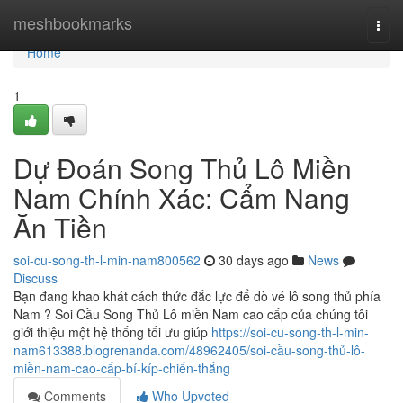
Home
meshbookmarks
Togg
navi
Home
1
Dự Đoán Song Thủ Lô Miền
Nam Chính Xác: Cẩm Nang
Ăn Tiền
soi-cu-song-th-l-min-nam800562
30 days ago
News
Discuss
Bạn đang khao khát cách thức đắc lực để dò vé lô song thủ phía
Nam ? Soi Cầu Song Thủ Lô miền Nam cao cấp của chúng tôi
giới thiệu một hệ thống tối ưu giúp
https://soi-cu-song-th-l-min-
nam613388.blogrenanda.com/48962405/soi-cầu-song-thủ-lô-
miền-nam-cao-cấp-bí-kíp-chiến-thắng
Comments
Who Upvoted