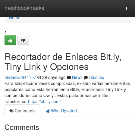
Home
meshbookmarks
Togg
navi
Home
1
Recortador de Enlaces Bit.ly,
Tiny Link y Opciones
aliviasixo844157
29 days ago
News
Discuss
Para simplificar enlaces complicadas, existen varias herramientas
populares como esta herramienta Bit.ly, el acortador Tiny Link y
competidores como Ow.ly . Estas plataformas permiten
transformar
https://xbitly.com/
Comments
Who Upvoted
Comments